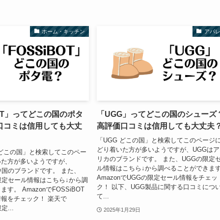
ホーム・キッチン
アパ
BOT」ってどこの国のポタ
「UGG」ってどこの国のシューズ
口コミは信用しても大丈
高評価口コミは信用しても大丈夫
「UGG どこの国」と検索してこのページ
どり着いた方が多いようですが、UGGはア
T どこの国」と検索してこのペー
リカのブランドです。 また、UGGの限定
いた方が多いようですが、
ル情報はこちら↓から調べることができま
は中国のブランドです。 また、
AmazonでUGGの限定セール情報をチェッ
の限定セール情報はこちら↓から調
ク！ 以下、UGG製品に関する口コミにつ
す。 AmazonでFOSSiBOT
て...
報をチェック！ 楽天で
定...
2025年1月29日