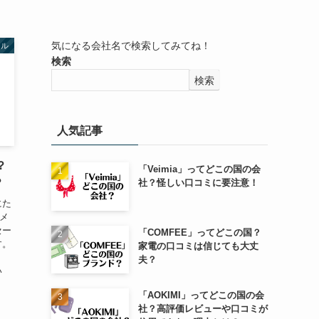
気になる会社名で検索してみてね！
レル
検索
検索
人気記事
？
「Veimia」ってどこの国の会
？
社？怪しい口コミに要注意！
にた
メ
セー
「COMFEE」ってどこの国？
す。
家電の口コミは信じても大丈
夫？
い
「AOKIMI」ってどこの国の会
社？高評価レビューや口コミが