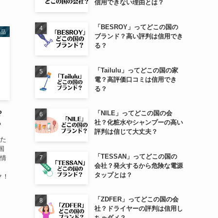
信用できない理由とは？
「BESROY」ってどこの国の
製品
ブランド？高い評判は信用でき
る？
「Tailulu」ってどこの国の家
電？高評価口コミは信用でき
る？
「NILE」ってどこの国の会
？
社？化粧水やシャンプーの高い
？
評判は信じて大丈夫？
にた
国
「TESSAN」ってどこの国の
ル情
会社？発火するから危険な電源
タップとは？
ク！
「ZDFER」ってどこの国の会
社？ドライヤーの評判は信用し
ちゃダメ？