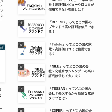
ージ
社？高評価レビューや口コミが
ソ
信用できない理由とは？
イソ
こと
ー
「BESROY」ってどこの国の
ブランド？高い評判は信用でき
る？
「Tailulu」ってどこの国の家
製品
電？高評価口コミは信用でき
る？
「NILE」ってどこの国の会
社？化粧水やシャンプーの高い
評判は信じて大丈夫？
「TESSAN」ってどこの国の
の
会社？発火するから危険な電源
は
タップとは？
ー
「ZDFER」ってどこの国の会