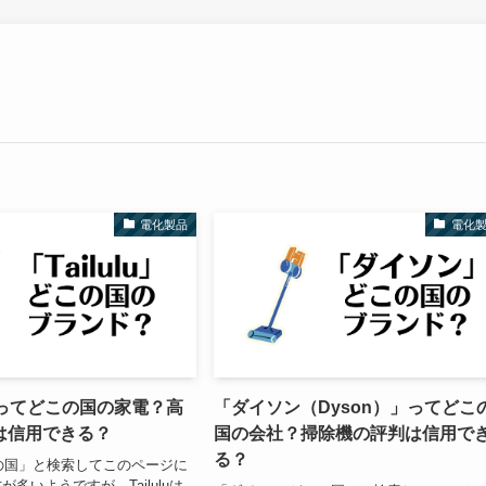
電化製品
電化
lu」ってどこの国の家電？高
「ダイソン（Dyson）」ってどこ
は信用できる？
国の会社？掃除機の評判は信用で
る？
 どこの国」と検索してこのページに
多いようですが、Tailuluは