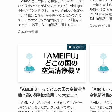
「Airdog どこの国」と検索してこのページに
（一応）日本のブ
たどり着いた方が多いようですが、Airdogは
ル情報はこちら
中国のブランドです。 また、Airdogの限定セ
でTailulu
ール情報はこちら↓から調べることができま
Tailulu製品
す。 AmazonでAirdogの限定セール情報をチ
ェック！ 以下、Airdog製品に関する口コ...
2024年7月2日
2024年9月3日
電化製品
「AMEIFU」ってどこの国の空気清浄
「Afloi
機？高い評判は信用して大丈夫？
空気清浄機
「AMEIFU どこの国」と検索してこのペー
「Afloia 
ジにたどり着いた方が多いようですが、
たどり着いた方が