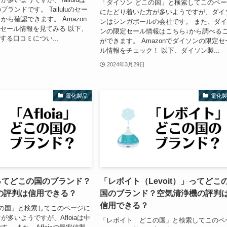
「ダイソン どこの国」と検索してこのペ
ランドです。 Tailuluのセー
にたどり着いた方が多いようですが、ダイ
から確認できます。 Amazon
ンはシンガポールの会社です。 また、ダ
の限定セール情報を見てみる 以下、
ンの限定セール情報はこちら↓から調べる
に関する口コミについ...
ができます。 Amazonでダイソンの限定セ
ル情報をチェック！ 以下、ダイソン製...
2024年3月29日
電化製品
電化
a」ってどこの国のブランド？
「レボイト（Levoit）」ってどこ
の評判は信用できる？
国のブランド？空気清浄機の評判
信用できる？
どこの国」と検索してこのページに
多いようですが、Afloiaは中
「レボイト どこの国」と検索してこのペ