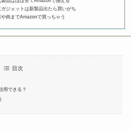
化製品はほぼ全てAmazonで揃える
にガジェットは新製品出たら買いがち
や肉までAmazonで買っちゃう
目次
は信用できる？
う