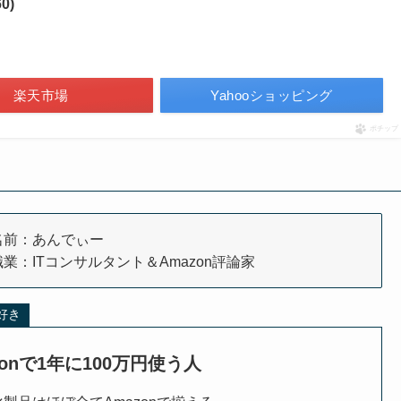
0)
楽天市場
Yahooショッピング
ポチップ
名前：あんでぃー
職業：ITコンサルタント＆Amazon評論家
大好き
zonで1年に100万円使う人