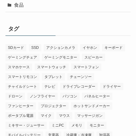
食品
タグ
SDカード
SSD
アクションカメラ
イヤホン
キーボード
ゲーミングチェア
ゲーミングモニター
スピーカー
スマホケース
スマートウォッチ
スマートフォン
スマートリモコン
タブレット
チェーンソー
チャイルドシート
テレビ
ドライブレコーダー
ドライヤー
ドローン
ノンフライヤー
パソコン
パネルヒーター
ファンヒーター
プロジェクター
ホットサンドメーカー
ポータブル電源
マイク
マウス
マッサージガン
ミキサー・ジューサー
ミニPC
メモリ
モニター
モバイルバッテリー
充電器
冷蔵庫・冷凍庫
加湿器