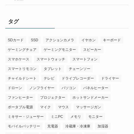
タグ
SDカード
SSD
アクションカメラ
イヤホン
キーボード
ゲーミングチェア
ゲーミングモニター
スピーカー
スマホケース
スマートウォッチ
スマートフォン
スマートリモコン
タブレット
チェーンソー
チャイルドシート
テレビ
ドライブレコーダー
ドライヤー
ドローン
ノンフライヤー
パソコン
パネルヒーター
ファンヒーター
プロジェクター
ホットサンドメーカー
ポータブル電源
マイク
マウス
マッサージガン
ミキサー・ジューサー
ミニPC
メモリ
モニター
モバイルバッテリー
充電器
冷蔵庫・冷凍庫
加湿器