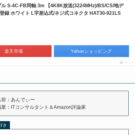
-4C-FB同軸 3m 【4K8K放送(3224MHz)/BS/CS/地デ
ク登録 ホワイト L字差込式/ネジ式コネクタ HAT30-921LS
楽天市場
Yahooショッピング
ポチップ
名前：あんでぃー
職業：ITコンサルタント＆Amazon評論家
大好き