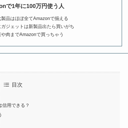
zonで1年に100万円使う人
化製品はほぼ全てAmazonで揃える
にガジェットは新製品出たら買いがち
や肉までAmazonで買っちゃう
目次
は信用できる？
う