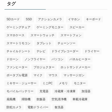
タグ
SDカード
SSD
アクションカメラ
イヤホン
キーボード
ゲーミングチェア
ゲーミングモニター
スピーカー
スマホケース
スマートウォッチ
スマートフォン
スマートリモコン
タブレット
チェーンソー
チャイルドシート
テレビ
ドライブレコーダー
ドライヤー
ドローン
ノンフライヤー
パソコン
パネルヒーター
ファンヒーター
プロジェクター
ホットサンドメーカー
ポータブル電源
マイク
マウス
マッサージガン
ミキサー・ジューサー
ミニPC
メモリ
モニター
モバイルバッテリー
充電器
冷蔵庫・冷凍庫
加湿器
扇風機
掃除機
炊飯器
空気清浄機
車載冷蔵庫
防犯カメラ
電動ドライバー
食洗器