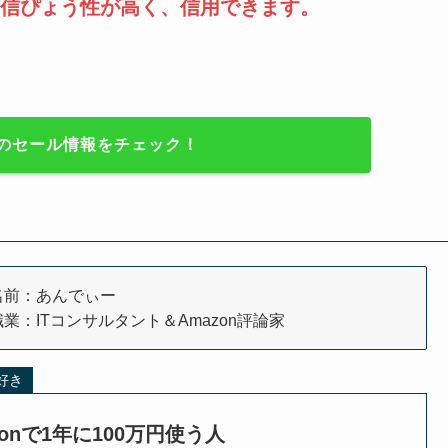
信ぴょう性が高く、信用できます。
のセール情報をチェック！
名前：あんでぃー
職業：ITコンサルタント＆Amazon評論家
大好き
zonで1年に100万円使う人