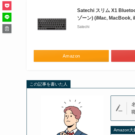
Satechi スリム X1 B
ゾーン) (iMac, MacBoo
Satechi
Amazon
この記事を書いた人
Amazon