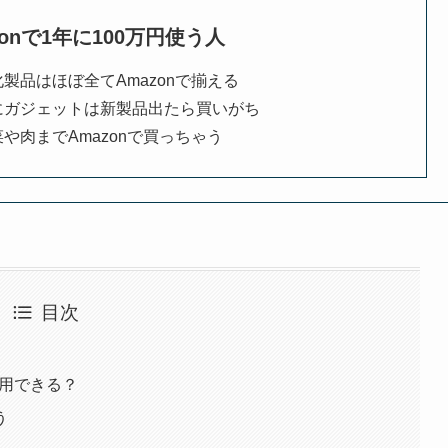
zonで1年に100万円使う人
化製品はほぼ全てAmazonで揃える
にガジェットは新製品出たら買いがち
や肉までAmazonで買っちゃう
目次
信用できる？
う