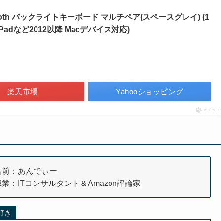
luetooth バックライトキーボード マルチペア(スペースグレイ) (1
k, iPadなど2012以降 Macデバイス対応)
楽天市場
Yahooショッピング
ポチップ
名前：あんでぃー
職業：ITコンサルタント＆Amazon評論家
大好き