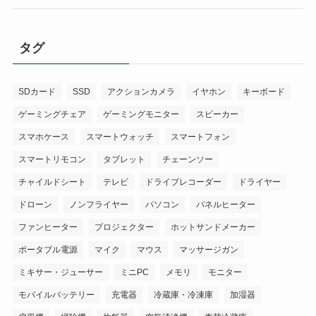
タグ
SDカード
SSD
アクションカメラ
イヤホン
キーボード
ゲーミングチェア
ゲーミングモニター
スピーカー
スマホケース
スマートウォッチ
スマートフォン
スマートリモコン
タブレット
チェーンソー
チャイルドシート
テレビ
ドライブレコーダー
ドライヤー
ドローン
ノンフライヤー
パソコン
パネルヒーター
ファンヒーター
プロジェクター
ホットサンドメーカー
ポータブル電源
マイク
マウス
マッサージガン
ミキサー・ジューサー
ミニPC
メモリ
モニター
モバイルバッテリー
充電器
冷蔵庫・冷凍庫
加湿器