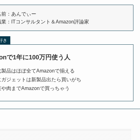
名前：あんでぃー
職業：ITコンサルタント＆Amazon評論家
大好き
zonで1年に100万円使う人
化製品はほぼ全てAmazonで揃える
にガジェットは新製品出たら買いがち
や肉までAmazonで買っちゃう